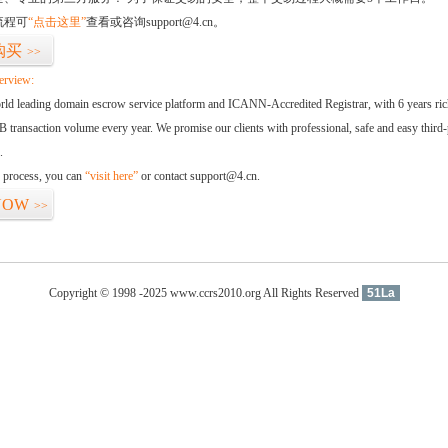
流程可
“点击这里”
查看或咨询support@4.cn。
购买
>>
erview:
orld leading domain escrow service platform and ICANN-Accredited Registrar, with 6 years ri
 transaction volume every year. We promise our clients with professional, safe and easy third-
.
d process, you can
“visit here”
or contact support@4.cn.
NOW
>>
Copyright © 1998 -2025 www.ccrs2010.org All Rights Reserved
51La