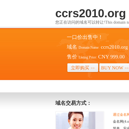
ccrs2010.org
您正在访问的域名可以转让!This domain name i
一口价出售中！
域名
ccrs2010.org
Domain Name:
售价
CNY 999.00
Listing Price:
立即购买
BUY NOW
>>
>>
域名交易方式：
通过金名网(
金名网(4
简单、安