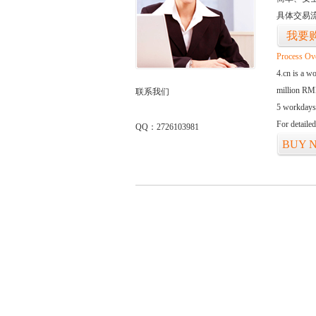
具体交易
我要
Process Ov
4.cn is a w
million RMB
联系我们
5 workdays
For detaile
QQ：2726103981
BUY 